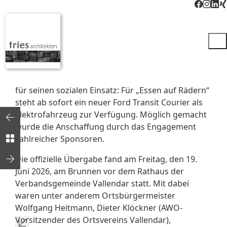
FAHRZEUG FÜR AWO
VALLENDAR
fries architekten unterstützen AWO Vallendar
Der Ortsverein der Arbeiterwohlfahrt Vallendar
(AWO) freut sich über eine wichtige Unterstützung
für seinen sozialen Einsatz: Für „Essen auf Rädern“
steht ab sofort ein neuer Ford Transit Courier als
Elektrofahrzeug zur Verfügung. Möglich gemacht
wurde die Anschaffung durch das Engagement
zahlreicher Sponsoren.
Die offizielle Übergabe fand am Freitag, den 19.
Juni 2026, am Brunnen vor dem Rathaus der
Verbandsgemeinde Vallendar statt. Mit dabei
waren unter anderem Ortsbürgermeister
Wolfgang Heitmann, Dieter Klöckner (AWO-
Vorsitzender des Ortsvereins Vallendar),