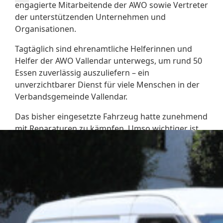
engagierte Mitarbeitende der AWO sowie Vertreter
der unterstützenden Unternehmen und
Organisationen.
Tagtäglich sind ehrenamtliche Helferinnen und
Helfer der AWO Vallendar unterwegs, um rund 50
Essen zuverlässig auszuliefern – ein
unverzichtbarer Dienst für viele Menschen in der
Verbandsgemeinde Vallendar.
Das bisher eingesetzte Fahrzeug hatte zunehmend
mit Reparaturen zu kämpfen. Umso wichtiger ist
die Investition in ein modernes, nachhaltiges und
zuverlässiges Elektrofahrzeug, das die Arbeit
künftig deutlich erleichtert und zugleich einen
Beitrag zum Klimaschutz leistet.
Ein herzliches Dankeschön an alle
Unterstützenden, die dieses Projekt möglich
gemacht haben – ein starkes Zeichen für das