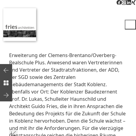
CLEMENS-BRENTANO
OVERBERG REALSCHULE
PLUS KOBLENZ
Mit dem offiziellen Spatenstich wurde am
Dienstagnachmittag der Beginn eines
bedeutenden Bauvorhabens markiert: die
Erweiterung der Clemens-Brentano/Overberg-
Realschule Plus. Anwesend waren Vertreterinnen
und Vertreter der Stadtratsfraktionen, der ADD,
der SGD sowie des Zentralen
Gebäudemanagements der Stadt Koblenz.
Ebenfalls vor Ort: Der Koblenzer Baudezernent
Prof. Dr. Lukas, Schulleiter Haunschild und
Architekt Guido Fries, die in ihren Ansprachen die
Bedeutung des Projekts für die Zukunft der Schule
in Koblenz hervorhoben. Denn die Schule wächst –
und mit ihr die Anforderungen. Für die vierzügige
Ganztagsschule reichen die bisherigen Räume