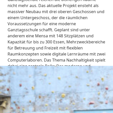
nicht mehr aus. Das aktuelle Projekt ensteht als
massiver Neubau mit drei oberen Geschossen und
einem Untergeschoss, der die räumlichen
Voraussetzungen für eine moderne
Ganztagsschule schafft. Geplant sind unter
anderem eine Mensa mit 148 Sitzplätzen und
Kapazität für bis zu 300 Essen, Mehrzweckbereiche
für Betreuung und Freizeit mit flexiblen
Raumkonzepten sowie digitale Lernräume mit zwei
Computerlaboren. Das Thema Nachhaltigkeit spielt
dabei eine zentrale Rolle: Der moderne und
energetisch effiziente Erweiterungsbau erhält eine
hochwertige Gebäudehülle. Fassadenbegrünung,
Photovoltaik, Wärmepumpen und eine
Lüftungsanlage mit Wärmerückgewinnung sind
ein weiterer Teil des Konzepts. Mit Gesamtkosten
von rund 7,9 Millionen Euro – davon 2,45 Millionen
Euro vom Land Rheinland-Pfalz – entsteht bis Ende