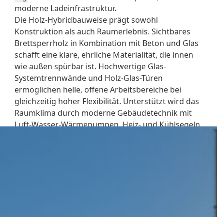
moderne Ladeinfrastruktur.
Die Holz-Hybridbauweise prägt sowohl
Konstruktion als auch Raumerlebnis. Sichtbares
Brettsperrholz in Kombination mit Beton und Glas
schafft eine klare, ehrliche Materialität, die innen
wie außen spürbar ist. Hochwertige Glas-
Systemtrennwände und Holz-Glas-Türen
ermöglichen helle, offene Arbeitsbereiche bei
gleichzeitig hoher Flexibilität. Unterstützt wird das
Raumklima durch moderne Gebäudetechnik mit
Luft-Wasser-Wärmepumpen, Heiz- und Kühlsegeln
sowie einer leistungsfähigen Lüftung.
Das Thema Nachhaltigkeit bildet dabei das
Fundament des gesamten Konzepts. Die Holz-
Hybridbauweise verbindet die CO₂-
Speicherfähigkeit nachwachsender Rohstoffe mit
der Tragfähigkeit moderner Betonkonstruktionen.
Ergänzt durch energieeffiziente Gebäudetechnik